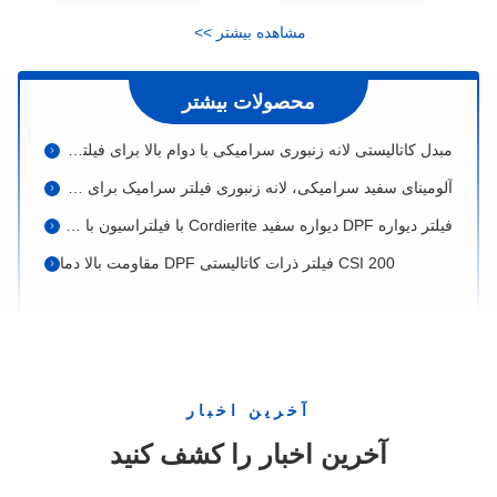
حامل سرامیکی کاتالیستی مقاومت در برابر شوک حرارتی زیربنای کوردیریت
مشاهده بیشتر
>
>
فیلترهای تیتانیوم دیزلی سرامیک کوردیریت سوپر لانه زنبوری برای کاتالیزورهای کاتالیزور
سفارشی DPF سوبسترا، کاتالیست موتور سیکلت تبدیل کوردیریت لانه زنبوری
محصولات بیشتر
مبدل کاتالیستی لانه زنبوری سرامیکی با دوام بالا برای فیلتر شسته
آلومینای سفید سرامیکی، لانه زنبوری فیلتر سرامیک برای خودرو / موتورسیکلت
فیلتر دیواره DPF دیواره سفید Cordierite با فیلتراسیون با کارایی بالا
200 CSI فیلتر ذرات کاتالیستی DPF مقاومت بالا دما
DPF Substrate Cordierite Diesel Particulate Filter مقاومت در برابر خوردگی شیمیایی
طول عمر 100 CSI خودرو Cordierite سرامیک DPF دیواره جریان فیلتر بستر
تبدیل کاتالیستی گرد دی اکسید تیتانیوم فیلتر ماشین با کارایی بالا فیلتراسیون
رنگ اوری رنگ دیزل تیتانیوم لانه زنبوری فیلتر سرامیک ISO9001 TS / 16949
آخرین اخبار
سفارشی سازی پوشش های سرامیکی پشتیبانی کاتالیستی 100 - 200 تراکم سلول CPSI
آخرین اخبار را کشف کنید
تیتانیوم فیلتر دیزل فیلتر لانه زنبوری زیربنای سرامیک مقاومت در برابر شوک حرارتی