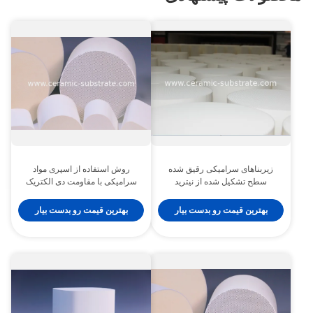
زیربناهای سرامیکی رقیق شده
روش استفاده از اسپری مواد
سطح تشکیل شده از نیترید
سرامیکی با مقاومت دی الکتریک
آلومینیوم AlN برای کاتالیزور
10-15 KV در میلی متر و جذب
اکسیداسیون دیزل و سیستم های
رطوبت کمتر از 0.05 درصد برای
بهترین قیمت رو بدست بیار
بهترین قیمت رو بدست بیار
مدیریت حرارتی
عایق بندی طراحی شده است