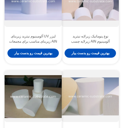
نوع پنوماتیک زیرلایه نیترید
لیزر UV آلومینیوم نیترید زیربنای
آلومینیوم AlN زیرلایه چسب
AlN زیربنای مناسب برای مجمعات
حساس به فشار مهندسی شده
الکترونیکی که نیاز به رسانایی
برای انتقال حرارت و جداسازی
حرارتی بالا
بهترین قیمت رو بدست بیار
بهترین قیمت رو بدست بیار
الکتریکی