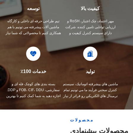
کیفیت بالا
توسعه
مهر اعتماد، چک اعتبار، RoSH و
تیم طراحی حرفه ای داخلی و کارگاه
ارزیابی توانایی تامین کننده. شرکت
ماشین آلات پیشرفته می تونیم با هم
دارای سیستم کنترل کیفیت و
همکاری کنیم تا محصولاتی که شما نیاز
آزمایشگاه تست حرفه ای است.
دارید رو توسعه بدیم.
تولید
خدمات 100٪
ماشين هاي پیشرفته اتوماتيك، سيستم
بسته بندی های کوچک فله ای و
کنترل سختي فرآیند ما مي تونيم تمام
سفارشی، FOB، CIF، DDU و DDP.
ترمينال هاي الکتريکي رو فراتر از نياز
اجازه دهید به شما کمک کنیم تا بهترین
شما بسازيم
راه حل را برای تمام نگرانی های خود
پیدا کنید.
محصولات
محصولات پیشنهادی