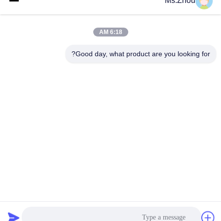
Ms.Zhou
شبکه های اجتماعی
6:18 AM
تماس سریع
Good day, what product are you looking for?
تلفن
86-0510-87189500
ایمیل
yxhjc@yxhjc.com
آدرس
شهر Dingshu، Yixing شهر، استان جیانگسو
سیاست حفظ حریم خصوصی
|
نقشه سایت
چین کیفیت خوب بسترهای سرامیکی تامین کننده.حق چاپ © 2013-
2026 Jiangsu Province Yixing Nonmetallic Chemical Machinery