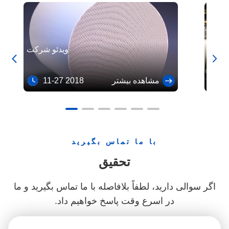
پشتیبانی کاتالیست مونولیتی حامل کاتالیست MgO سرامیک برای تصفیه گاز خروجی
VOC کاتالیزور یکپارچه پشتیبانی / متخلخل سرامیک بستر برای ماشین
ه بین
ویدئو شرکت


10
مشاهده بیشتر
11-27 2018
با ما تماس بگیرید
تحقیق
اگر سوالی دارید، لطفاً بلافاصله با ما تماس بگیرید و ما
در اسرع وقت پاسخ خواهیم داد.