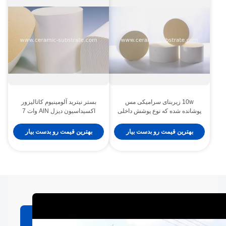
10w زیربنای سرامیکی مس
بستر نیترید آلومینیوم کاتالیزور
پوشانده شده که نوع پوشش داخلی
اکسیداسیون دیزل AlN وات 7
را ارائه می دهد که مدیریت حرارتی
وات، انتقال حرارت برای
و عملکرد عایق الکتریکی را فراهم
دستگاه‌های نیمه‌هادی
بهترین قیمت رو بدست بیار
بهترین قیمت رو بدست بیار
می کند