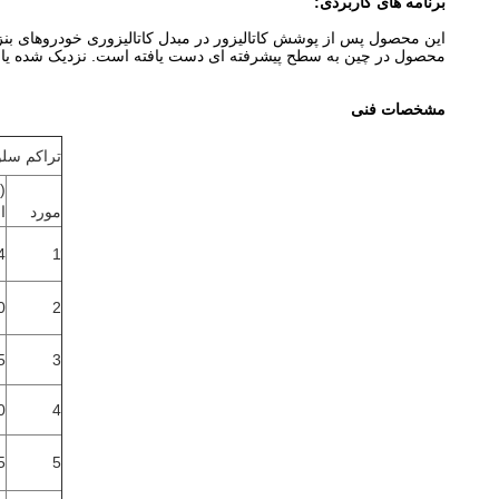
برنامه های کاربردی:
محصول در چین به سطح پیشرفته ای دست یافته است. نزدیک شده یا ق
مشخصات فنی
تراکم سلولی (I): 100
(
مورد
ا
1
144
0
2
3
165
0
4
5
5