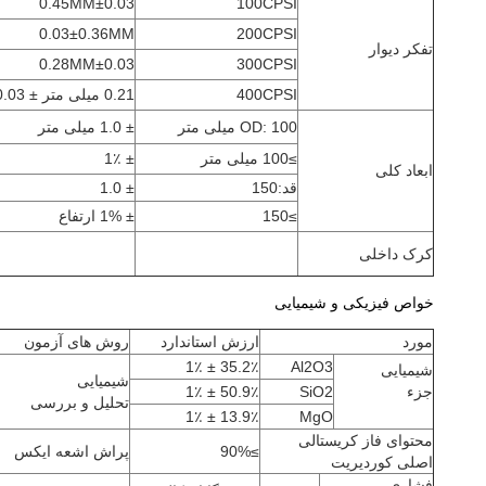
0.45MM±0.03
100CPSI
0.03±0.36MM
200CPSI
تفکر دیوار
0.28MM±0.03
300CPSI
400CPSI
0.21 میلی متر ± 0.03
OD: 100 میلی متر
± 1.0 میلی متر
≥100 میلی متر
± 1٪
ابعاد کلی
قد:150
± 1.0
≥150
± 1% ارتفاع
کرک داخلی
خواص فیزیکی و شیمیایی
مورد
ارزش استاندارد
روش های آزمون
35.2٪ ± 1٪
Al2O3
شیمیایی
شیمیایی
جزء
SiO2
50.9٪ ± 1٪
تحلیل و بررسی
13.9٪ ± 1٪
MgO
محتوای فاز کریستالی
≥90%
پراش اشعه ایکس
اصلی کوردیریت
فشاری