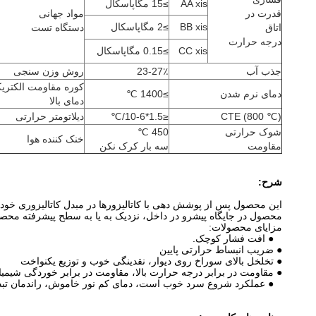
AA xis
≥15 مگاپاسکال
قدرت در
مواد جهانی
BB xis
≥2 مگاپاسکال
اتاق
دستگاه تست
درجه حرارت
CC xis
≥0.15 مگاپاسکال
جذب آب
23-27٪
روش وزن سنجی
کوره مقاومت الکتریک
دمای نرم شدن
≥1400 ℃
دمای بالا
CTE (800 ℃)
≤1.5*10-6/℃
دیلاتومتر حرارتی
شوک حرارتی
450 ℃
خنک کننده هوا
مقاومت
سه بار کرک نکن
شرح:
محصول در جایگاه پیشرو در داخل، نزدیک به یا به سطح پیشرفته محص
مزایای محصولات:
● افت فشار کوچک.
● ضریب انبساط حرارتی پایین
● تخلخل بالای سوراخ روی دیوار، نقدینگی خوب و توزیع یکنواخت
● مقاومت در برابر درجه حرارت بالا، مقاومت در برابر خوردگی شی
● عملکرد شروع سرد خوب است، دمای کم نور خاموش، راندمان تبدی