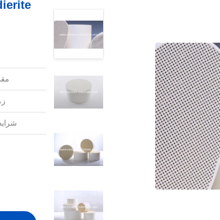
ierite
مقد
زم
شرایط