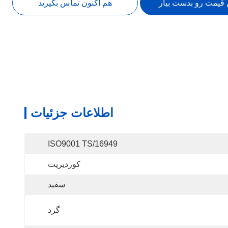
 قیمت رو بدست بیار
هم اکنون تماس بگیرید
اطلاعات جزئیات
ISO9001 TS/16949
کوردیریت
سفید
گرد