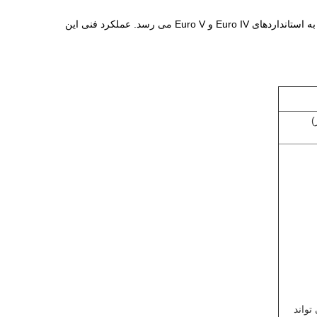
این محصول پس از پوشش کاتالیزور در مبدل کاتالیزوری خودروهای بنزینی برای کاتالیز، تبدیل و خالص سازی اگزوز استفاده می شود و اگزوز خودرو به استانداردهای Euro IV و Euro V می رسد. عملکرد فنی این
)
تواند