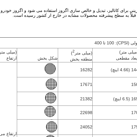
بلاً به سطح پیشرفته محصولات مشابه در خارج از کشور رسیده است.
CPS تا 400
2
میلی متر)
(میلی متر
(میلی متر
)
بعاد مقطعی
شکل بخش
ارتفاع
منطقه بخش
 (4.66 اینچ)
16282
17671
15
 (6.5 اینچ)
21382
22698
17
24052
17
ارتفاع می 