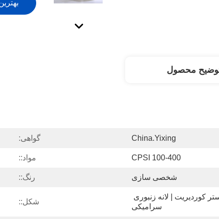
بهترین
وضیح محصول
China.Yixing
گواهی:
100-400 CPSI
مواد::
شخصی سازی
رنگ::
بسترهای کاتالیزور | بستر کوردیریت | لانه زنبوری 
شکل::
سرامیکی