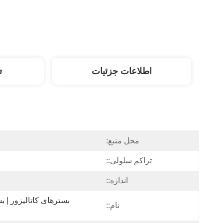
اطلاعات جزئیات
ت
محل منبع:
تراکم سلولی::
اندازه::
نام::