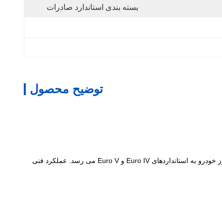
بسته بندی استاندارد صادرات
توضیح محصول
این محصول پس از پوشش دهی با کاتالیزورها در مبدل کاتالیزوری خودروهای دیزلی برای کاتالیز، تبدیل و خالص سازی اگزوز استفاده می شود و اگزوز خودرو به استانداردهای Euro IV و Euro V می رسد. عملکرد فنی