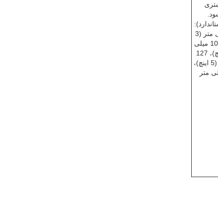
تری
د.
تاندارد):
76.2 میلی متر (3
اینچ)، 101.6 میلی
متر (4 اینچ)، 127
)،
 میلی متر