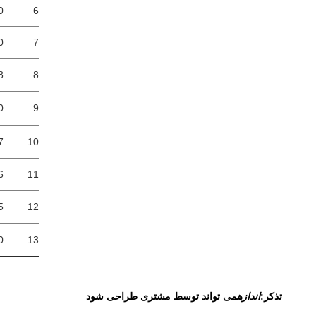
6
190
0
7
8
228
9
240
10
267
11
286
12
305
13
330
تذکر:
اندازه
می تواند توسط مشتری طراحی شود