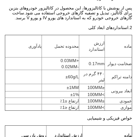
پس از پوشش با کاتالیزورها، این محصول در کاتالیزور خودروهای بنزین
برای کاتالیز، تبدیل و تصفیه گازهای خروجی استفاده می شود.ساخت
گازهای خروجی خودرو که به استاندارد های یورو IV و یورو V برسد.
2.استانداردهای ابعاد کلی
ارزش
ماده
محدوده تحمل
یادآوری
استاندارد
+0.03MM
ضخامت دیوار
0.17mm
-0.02MM
۴۴۰ گرم در
دامنه تراکم
±60g/L
لیتر
±1MM
≤100MM
ابعاد بیرونی
±1%
>100MM
عمودی
≤100MM
ارتفاع ≤1٪
موازی
>100MM
ارتفاع ≤1٪
خواص فیزیکی و شیمیایی
ماده
ارزش استاندارد
روش بازرسی