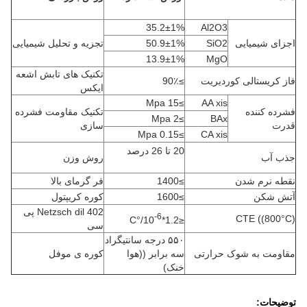
35.2±1%
Al2O3
اجزای شیمیایی
SiO2
50.9±1%
تجزیه و تحلیل شیمیایی
13.9±1%
MgO
تکنیک های تابش اشعه
فاز کریستالی کوردیریت
≥90٪
ایکس
≥15 Mpa
AA xis
فشرده کننده
تکنیک مقاومت فشرده
≥2 Mpa
BAx
قدرت
سازی
≥0.15 Mpa
CA xis
20 تا 26 درصد
جذب آب
روش وزن
نقطه نرم شدن
≥1400
فر گرمای بالا
آتش شکن
≥1600
کوره کریپتول
Netzsch dil 402 پی
-6
CTE ((800°C)
/°C
≤1.2*10
سی
۵۵۰ درجه سانتیگراد
مقاومت به شوک حرارتی
سه برابر ((هوا
کوره ی موفل
خنک)
توضیحات: