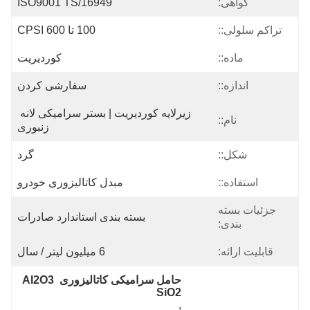
گواهی:
ISO9001 TS/16949
تراکم سلولی::
100 تا 600 CPSI
ماده::
کوردیریت
اندازه::
سفارشی کردن
زیرلایه کوردیریت | بستر سرامیکی لانه 
نام::
زنبوری
شکل::
گرد
استفاده::
مبدل کاتالیزوری خودرو
جزئیات بسته
بسته بندی استاندارد صادرات
بندی:
قابلیت ارائه:
6 میلیون لیتر / سال
حامل سرامیکی کاتالیزوری Al2O3 
SiO2
, 