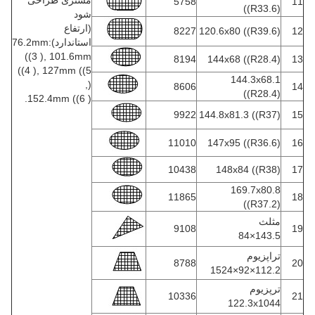
مشتری طراحی
5758
11
((R33.6)
شود
(ارتفاع
8227
120.6x80 ((R39.6)
12
استاندارد):76.2mm
((3 ), 101.6mm
8194
144x68 ((R28.4)
13
((4 ), 127mm ((5
144.3x68.1
),
8606
14
((R28.4)
152.4mm ((6 ).
9922
144.8x81.3 ((R37)
15
11010
147x95 ((R36.6)
16
10438
148x84 ((R38)
17
169.7x80.8
11865
18
((R37.2)
مثلث
9108
19
143.5×84
تراپزیوم
8788
20
112.2×92×1524
ترپزیوم
10336
21
122.3x1044