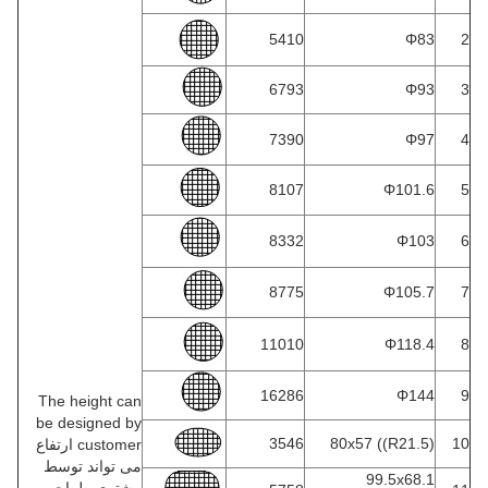
5410
Φ83
2
6793
Φ93
3
7390
Φ97
4
8107
Φ101.6
5
8332
Φ103
6
8775
Φ105.7
7
11010
Φ118.4
8
16286
Φ144
9
The height can
be designed by
3546
80x57 ((R21.5)
10
customer ارتفاع
می تواند توسط
99.5x68.1