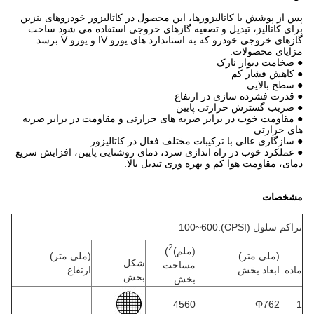
پس از پوشش با کاتالیزورها، این محصول در کاتالیزور خودروهای بنزین
برای کاتالیز، تبدیل و تصفیه گازهای خروجی استفاده می شود.ساخت
گازهای خروجی خودرو که به استاندارد های یورو IV و یورو V برسد.
مزایای محصولات:
● ضخامت دیوار نازک
● کاهش فشار کم
● سطح بالایی
● قدرت فشرده سازی در ارتفاع
● ضریب گسترش حرارتی پایین
● مقاومت خوب در برابر ضربه های حرارتی و مقاومت در برابر ضربه
های حرارتی
● سازگاری عالی با ترکیبات مختلف فعال در کاتالیزور
● عملکرد خوب در راه اندازی سرد، دمای روشنایی پایین، افزایش سریع
دمای، مقاومت هوا کم و بهره وری تبدیل بالا.
مشخصات
تراکم سلول (CPSI):100~600
2
(ملم)
)
(ملی متر)
(ملی متر)
شکل
مساحت
ماده
ابعاد بخش
ارتفاع
بخش
بخش
4560
Φ762
1