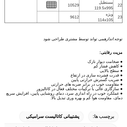
مستطیل
10529
22
119.5x995
ویژه
9612
23
114x105
توجه:
اندازه
می تواند توسط مشتری طراحی شود
مزیت رقابتی:
● ضخامت دیوار نازک
● کاهش فشار کم
● سطح بالایی
● قدرت فشرده سازی در ارتفاع
● ضریب گسترش حرارتی پایین
● مقاومت خوب در برابر ضربه های حرارتی
● سازگاری عالی با ترکیبات مختلف فعال در کاتالیزور
● عملکرد خوب در راه اندازی سرد، دمای روشنایی پایین، افزایش سریع
دمای، مقاومت هوا کم و بهره وری تبدیل بالا.
برچسب ها:
پشتیبانی کاتالیست سرامیکی