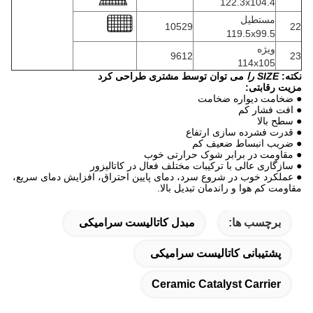
122.3x104.4
مستطیل
10529
22
119.5x99.5
ویژه
9612
23
114x105
نکته:
SIZE را
می توان توسط مشتری طراحی کرد
مزیت رقابتی:
● ضخامت دیواره ضخامت
● افت فشار کم
● سطح بالا
● قدرت فشرده سازی ارتفاع
● ضریب انبساط ضعیف کم
● مقاومت در برابر شوک حرارتی خوب
● سازگاری عالی با ترکیبات مختلف فعال در کاتالیزور
● عملکرد خوب در شروع سرد، دمای پایین احتراق، افزایش دمای سریع،
مقاومت کم هوا و راندمان تبدیل بالا.
برچسب ها:
مبدل کاتالیست سرامیکی
پشتیبانی کاتالیست سرامیکی
Ceramic Catalyst Carrier