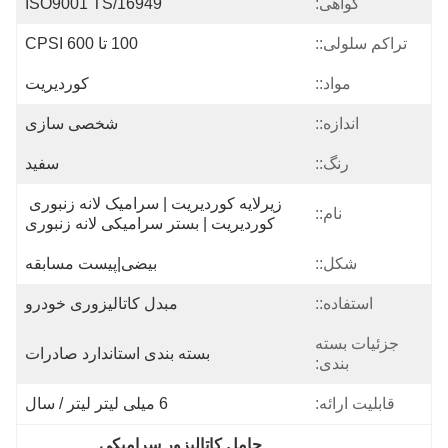
گواهی:
ISO9001 TS/16949
تراکم سلولی::
100 تا 600 CPSI
مواد::
کوردیریت
اندازه::
شخصی سازی
رنگ::
سفید
زیرلایه کوردیریت | سرامیک لانه زنبوری 
نام::
کوردیریت | بستر سرامیکی لانه زنبوری
شکل::
بیضی|پیست مسابقه
استفاده::
مبدل کاتالیزوری خودرو
جزئیات بسته
بسته بندی استاندارد صادرات
بندی:
قابلیت ارائه:
6 میلی لیتر لیتر / سال
حامل کاتالیزور سرامیکی
, 