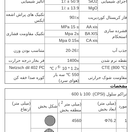
اجزای شیمیایی
SiO2
50.9 ± 1٪
آنالیز شیمیایی
13.9 ± 1٪
MgO
تکنیک های پراش اشعه
فاز کریستال کوردیریت
≥90٪
ایکس
≥ 15 MPa
AA xis
فشرده سازی
BA XIS
≥2 Mpa
تکنیک مقاومت فشاری
استحکام
≥0.15 Mpa
CA xis
جذب آب
20-26٪
متناسب بودن وزن
نقطه نرم شدن
≥1400
فر بخار درجه حرارت
-6
Netzsch dil 402 PC
CTE (800 ℃)
/ ℃
≤1.2 * 10
550 ℃ سه بار
مقاومت شوک حرارتی
کوره صدا خفه کن
(هوای سرد)
مشخصات
تراکم سلول (CPSI): 100 تا 600
2
(میلی متر)
(میلی متر)
(میلی متر
)
مورد
شکل بخش
ابعاد بخش
ارتفاع
منطقه بخش
4560
Φ76.2
1