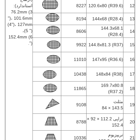
12
120.6x80 (R39.6)
8227
استاندارد):
76.2mm (3
")، 101.6mm
8194
144x68 (R28.4)
13
(4")، 127mm
144.3x68.1
(5 ")،
8606
14
(R28.4)
152.4mm (6
").
9922
144.8x81.3 (R37)
15
11010
147x95 (R36.6)
16
10438
148x84 (R38)
17
169.7x80.8
11865
18
(R37.2)
مثلث
9108
19
143.5 × 84
تراپی 112.2 × 92 ×
8788
20
152.4
تریپزیوم
10336
21