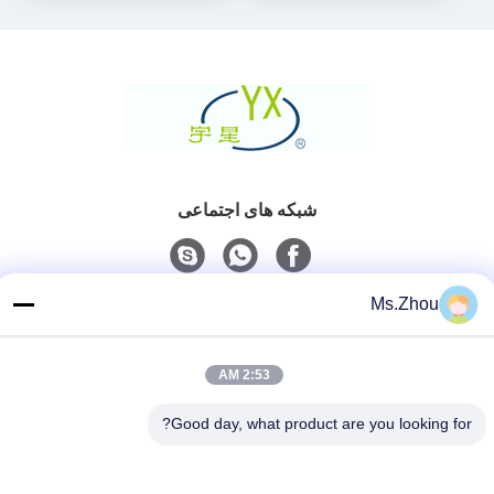
شبکه های اجتماعی
Ms.Zhou
تماس سریع
تلفن
2:53 AM
86-0510-87189500
Good day, what product are you looking for?
ایمیل
yxhjc@yxhjc.com