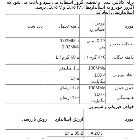
برای کاتالیز، تبدیل و تصفیه اگزوز استفاده می شود و باعث می شود که
اگزوز خودرو به استانداردهای Euro IV و Euro V. برسد.
استانداردهای ابعاد کلی
ارزش
مورد
دامنه تحمل
یادداشت
استاندارد
0.17 میلی
+ 0.03MM
ضخامت دیوار
متر
-0.02MM
دامنه چگالی
440 گرم / ل
± 60 گرم / L
≤100MM
± 1 میلیمتر
ابعاد بیرونی
> 100
± 1٪
مگابایت
عمق عمق
≤100MM
≤1٪ ارتفاع
> 100
همبستگی
≤1٪ ارتفاع
مگابایت
خواص فیزیکی و شیمیایی
مورد
ارزش استاندارد
روش بازرسی
35.2 ± 1٪
Al2O3