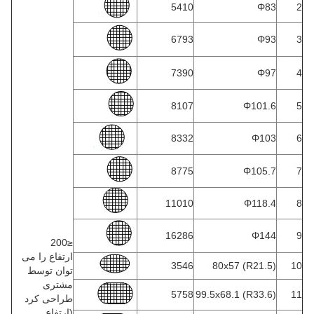
5410
Φ83
2
6793
Φ93
3
7390
Φ97
4
8107
Φ101.6
5
8332
Φ103
6
8775
Φ105.7
7
11010
Φ118.4
8
16286
Φ144
9
≤200
ارتفاع را می
3546
80x57 (R21.5)
10
توان توسط
مشتری
5758
99.5x68.1 (R33.6)
11
طراحی کرد
(ارتفاع