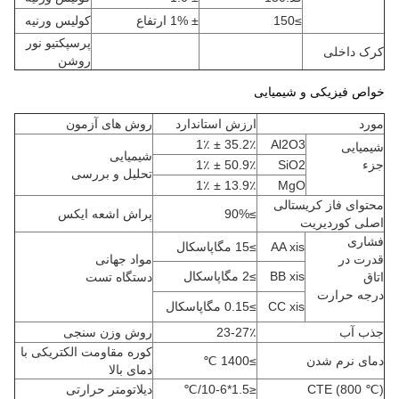
≥150
± 1% ارتفاع
کولیس ورنیه
پرسپکتیو نور
کرک داخلی
روشن
خواص فیزیکی و شیمیایی
مورد
ارزش استاندارد
روش های آزمون
35.2٪ ± 1٪
Al2O3
شیمیایی
شیمیایی
جزء
SiO2
50.9٪ ± 1٪
تحلیل و بررسی
13.9٪ ± 1٪
MgO
محتوای فاز کریستالی
≥90%
پراش اشعه ایکس
اصلی کوردیریت
فشاری
AA xis
≥15 مگاپاسکال
قدرت در
مواد جهانی
BB xis
≥2 مگاپاسکال
اتاق
دستگاه تست
درجه حرارت
CC xis
≥0.15 مگاپاسکال
جذب آب
23-27٪
روش وزن سنجی
کوره مقاومت الکتریکی با
دمای نرم شدن
≥1400 ℃
دمای بالا
CTE (800 ℃)
≤1.5*10-6/℃
دیلاتومتر حرارتی