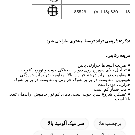
13
330 (13 اینچ)
85529
تذکر:
اندازه
می تواند توسط مشتری طراحی شود
مزیت رقابتی:
● ضریب انبساط حرارتی پایین
● تخلخل بالای سوراخ روی دیوار، نقدینگی خوب و توزیع یکنواخت
● مقاومت در برابر درجه حرارت بالا، مقاومت در برابر خوردگی
شیمیایی، مقاومت در برابر شوک حرارتی و مقاومت در برابر شوک
حرارتی قوی است
●افت فشار کم است.
● عملکرد شروع سرد خوب است، دمای کم نور خاموش، راندمان تبدیل
بالا است
برچسب ها:
سرامیک آلومینا بالا