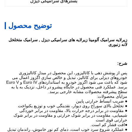
بسترهای سرامیکی دیزل
توضیح محصول
زیرلایه سرامیک آلومینا زیرلایه های سرامیکی دیزل , سرامیک متخلخل
لانه زنبوری
شرح:
پس از پوشش دهی با کاتالیزور، این محصول در مبدل کاتالیزوری
خودروهای دیزلی برای کاتالیز، تبدیل و خالص سازی اگزوز اعمال می
شود که باعث می شود اگزوز خودرو به استانداردهای Euro IV و Euro V
برسد. عملکرد فنی محصول در جایگاه پیشرو در داخل، نزدیک به یا به
سطح پیشرفته محصولات مشابه خارجی برسد.
مزایای محصولات:
● ضریب انبساط حرارتی پایین
● تخلخل بالای سوراخ روی دیوار، نقدینگی خوب و توزیع یکنواخت
● مقاومت در برابر درجه حرارت بالا، مقاومت در برابر خوردگی
شیمیایی، مقاومت در برابر شوک حرارتی و مقاومت در برابر شوک
حرارتی قوی است
●افت فشار کم است.
● عملکرد شروع سرد خوب است، دمای کم نور خاموش، راندمان تبدیل