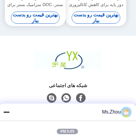
دور پایه برای کاهش کاتالیزوری
بستر، DOC سرامیک بستر برای
انتخابی
خودکار
بهترین قیمت رو بدست
بهترین قیمت رو بدست
بیار
بیار
شبکه های اجتماعی
Ms.Zhou
تماس سریع
تلفن
5:05 PM
86-0510-87189500