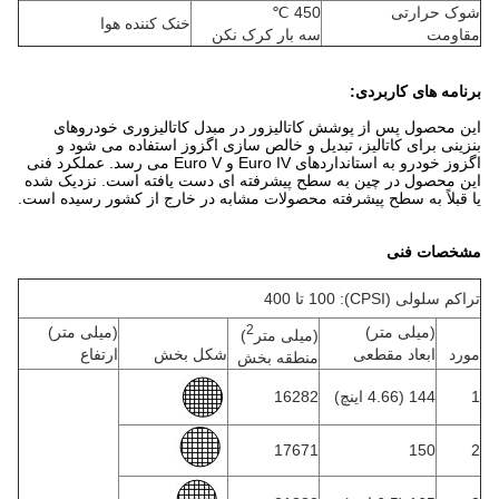
شوک حرارتی
450 ℃
خنک کننده هوا
مقاومت
سه بار کرک نکن
برنامه های کاربردی:
این محصول پس از پوشش کاتالیزور در مبدل کاتالیزوری خودروهای
بنزینی برای کاتالیز، تبدیل و خالص سازی اگزوز استفاده می شود و
اگزوز خودرو به استانداردهای Euro IV و Euro V می رسد. عملکرد فنی
این محصول در چین به سطح پیشرفته ای دست یافته است. نزدیک شده
یا قبلاً به سطح پیشرفته محصولات مشابه در خارج از کشور رسیده است.
مشخصات فنی
تراکم سلولی (CPSI): 100 تا 400
2
(میلی متر)
(میلی متر)
(میلی متر
)
مورد
ابعاد مقطعی
شکل بخش
ارتفاع
منطقه بخش
1
144 (4.66 اینچ)
16282
17671
150
2