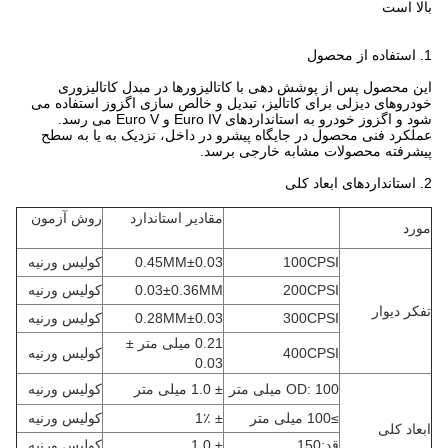
بالا است
1. استفاده از محصول
این محصول پس از پوشش دهی با کاتالیزورها در مبدل کاتالیزوری
خودروهای دیزلی برای کاتالیز، تبدیل و خالص سازی اگزوز استفاده می
شود و اگزوز خودرو به استانداردهای Euro IV و Euro V می رسد.
عملکرد فنی محصول در جایگاه پیشرو در داخل، نزدیک به یا به سطح
پیشرفته محصولات مشابه خارجی برسد.
2. استانداردهای ابعاد کلی
مقادیر استاندارد
روش آزمون
مورد
100CPSI
0.45MM±0.03
کولیس ورنیه
200CPSI
0.03±0.36MM
کولیس ورنیه
تفکر دیوار
300CPSI
0.28MM±0.03
کولیس ورنیه
0.21 میلی متر ±
400CPSI
کولیس ورنیه
0.03
OD: 100 میلی متر
± 1.0 میلی متر
کولیس ورنیه
≥100 میلی متر
± 1٪
کولیس ورنیه
ابعاد کلی
قد:150
± 1.0
کولیس ورنیه