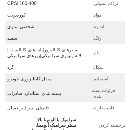
تراکم سلولی::
100-400 CPSI
مواد::
کوردیریت
اندازه::
شخصی سازی
رنگ::
سفید
بسترهای کاتالیزور|پایه های کاتالیست|
نام::
لانه زنبوری سرامیکی|زیرهای سرامیکی
شکل::
گرد
استفاده::
مبدل کاتالیزوری خودرو
جزئیات بسته
بسته بندی استاندارد صادرات
بندی:
قابلیت ارائه:
6 میلی لیتر لیتر / سال
سرامیک با آلومینا بالا
, 
برجسته کردن:
بستر سرامیک آلومینا
, 