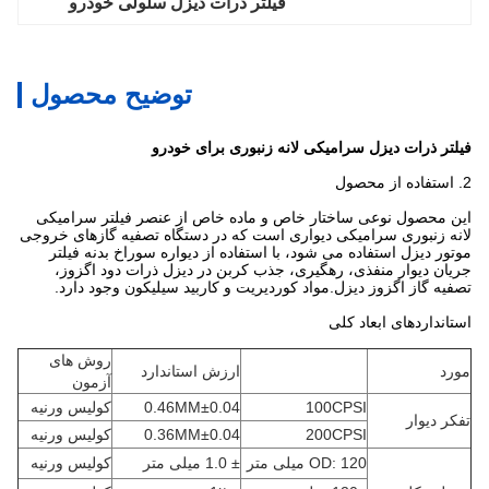
فیلتر ذرات دیزل سلولی خودرو
توضیح محصول
فیلتر ذرات دیزل سرامیکی لانه زنبوری برای خودرو
2. استفاده از محصول
این محصول نوعی ساختار خاص و ماده خاص از عنصر فیلتر سرامیکی
لانه زنبوری سرامیکی دیواری است که در دستگاه تصفیه گازهای خروجی
موتور دیزل استفاده می شود، با استفاده از دیواره سوراخ بدنه فیلتر
جریان دیوار منفذی، رهگیری، جذب کربن در دیزل ذرات دود اگزوز،
تصفیه گاز اگزوز دیزل.مواد کوردیریت و کاربید سیلیکون وجود دارد.
استانداردهای ابعاد کلی
روش های
مورد
ارزش استاندارد
آزمون
100CPSI
0.46MM±0.04
کولیس ورنیه
تفکر دیوار
200CPSI
0.36MM±0.04
کولیس ورنیه
OD: 120 میلی متر
± 1.0 میلی متر
کولیس ورنیه