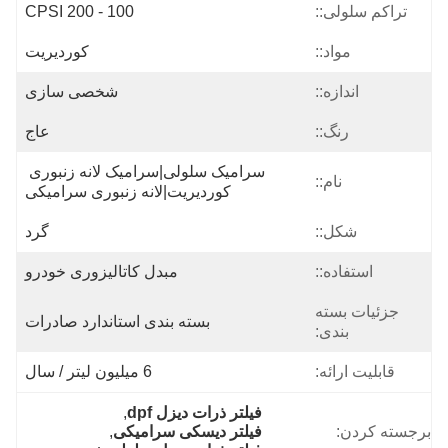
تراکم سلولی::
100 - 200 CPSI
مواد::
کوردیریت
اندازه::
شخصی سازی
رنگ::
عاج
سرامیک سلولی|سرامیک لانه زنبوری 
نام::
کوردیریت|لانه زنبوری سرامیکی
شکل::
گرد
استفاده::
مبدل کاتالیزوری خودرو
جزئیات بسته
بسته بندی استاندارد صادرات
بندی:
قابلیت ارائه:
6 میلیون لیتر / سال
فیلتر ذرات دیزل dpf
, 
برجسته کردن:
فیلتر دیسکی سرامیکی
, 