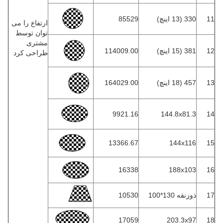
11
330 (13 اینچ)
85529
ارتفاع را می
توان توسط
مشتری
12
381 (15 اینچ)
114009.00
طراحی کرد
13
457 (18 اینچ)
164029.00
9921.16
144.8x81.3
14
13366.67
144x116
15
16338
188x103
16
17
ذوزنقه 130*100
10530
17059
203.3x97
18