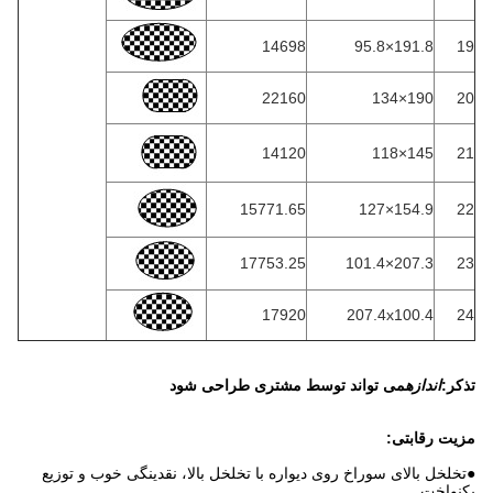
14698
191.8×95.8
19
22160
190×134
20
14120
145×118
21
15771.65
154.9×127
22
17753.25
207.3×101.4
23
17920
207.4x100.4
24
تذکر:
اندازه
می تواند توسط مشتری طراحی شود
مزیت رقابتی:
●تخلخل بالای سوراخ روی دیواره با تخلخل بالا، نقدینگی خوب و توزیع
یکنواخت