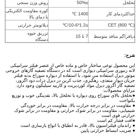
تخلخل
≥50%
روش وزن سنجی
کوره مقاومت الکتریکی
حداکثردمای کار
1400 ℃
با دمای بالا
CET (800 ℃)
≤1.2*10-6/℃
دیلاتومتر حرارتی
تزریق جیوه
دیافراگم منافذ متوسط
7 تا 15
دستگاه
شرح:
این محصول نوعی ساختار خاص و ماده خاص از عنصر فیلتر سرامیکی
لانه زنبوری سرامیکی دیواری است که در دستگاه تصفیه گازهای خروجی
موتور دیزل استفاده می شود، با استفاده از دیواره سوراخ بدنه فیلتر
جریان دیوار منفذی، رهگیری، جذب کربن در دیزل ذرات دود اگزوز،
تصفیه گاز اگزوز دیزل.مواد کوردیریت و کاربید سیلیکون وجود دارد.
مزایای محصولات:
●تخلخل بالای سوراخ روی دیواره با تخلخل بالا، نقدینگی خوب و توزیع
یکنواخت
● مقاومت در برابر درجه حرارت بالا، مقاومت در برابر خوردگی
شیمیایی، مقاومت در برابر شوک حرارتی و مقاومت در برابر شوک
حرارتی قوی است
●افت فشار کم است
● راندمان فیلتراسیون بالا، قادر به انطباق با انواع بازسازی است
● ضریب انبساط حرارتی پایین