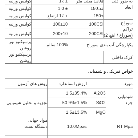
به طور کلی
≥120 میلی متر
± 1٪
کولیس ورنیه
ابعاد
قد:150
± 1.0
کولیس ورنیه
≥150
± 1٪ ارتفاع
کولیس ورنیه
سوراخ
100CSI
100±10
کولیس ورنیه
تراکم
200CSI
200±10
کولیس ورنیه
(سوراخ / اینچ 2)
پرسپکتیو نور
یکپارچگی آب بندی سوراخ
100% سالم
روشن
پرسپکتیو نور
کرک داخلی
روشن
خواص فیزیکی و شیمیایی
مورد
ارزش استاندارد
روش های آزمون
1.5±35.4%
Al2O3
شیمیایی
جزء
SiO2
50.9%±1.5%
تجزیه و تحلیل شیمیایی
1.5±13.5%
MgO
مواد جهانی
RT Mpa
≥10.0Mpa
دستگاه تست