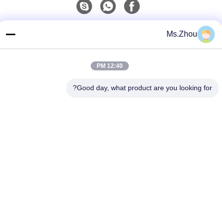
تماس سریع
Ms.Zhou
تلفن
86-0510-87189500
12:40 PM
ایمیل
Good day, what product are you looking for?
yxhjc@yxhjc.com
آدرس
شهر Dingshu، Yixing شهر، استان جیانگسو
سیاست حفظ حریم خصوصی
|
نقشه سایت
چین کیفیت خوب بسترهای سرامیکی تامین کننده.حق چاپ © 2013-
2026 Jiangsu Province Yixing Nonmetallic Chemical Machinery
Factory Co.,Ltd . همه حقوقرزرو شده است.