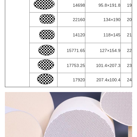
14698
191.8×95.8
19
22160
190×134
20
14120
145×118
21
15771.65
154.9×127
22
17753.25
207.3×101.4
23
17920
207.4x100.4
24