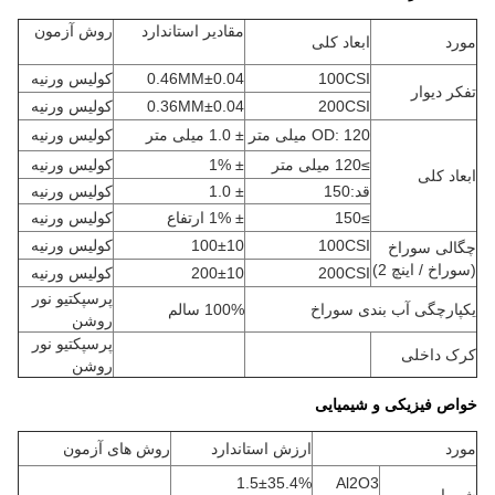
مقادیر استاندارد
روش آزمون
مورد
ابعاد کلی
100CSI
0.46MM±0.04
کولیس ورنیه
تفکر دیوار
200CSI
0.36MM±0.04
کولیس ورنیه
OD: 120 میلی متر
± 1.0 میلی متر
کولیس ورنیه
≥120 میلی متر
± 1%
کولیس ورنیه
ابعاد کلی
قد:150
± 1.0
کولیس ورنیه
≥150
± 1% ارتفاع
کولیس ورنیه
100CSI
100±10
کولیس ورنیه
چگالی سوراخ
(سوراخ / اینچ 2)
200CSI
200±10
کولیس ورنیه
پرسپکتیو نور
یکپارچگی آب بندی سوراخ
100% سالم
روشن
پرسپکتیو نور
کرک داخلی
روشن
خواص فیزیکی و شیمیایی
مورد
ارزش استاندارد
روش های آزمون
1.5±35.4%
Al2O3