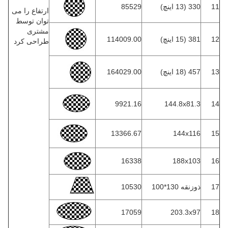
11
330 (13 اینچ)
85529
ارتفاع را می
توان توسط
مشتری
12
381 (15 اینچ)
114009.00
طراحی کرد
13
457 (18 اینچ)
164029.00
9921.16
144.8x81.3
14
13366.67
144x116
15
16338
188x103
16
17
ذوزنقه 130*100
10530
17059
203.3x97
18