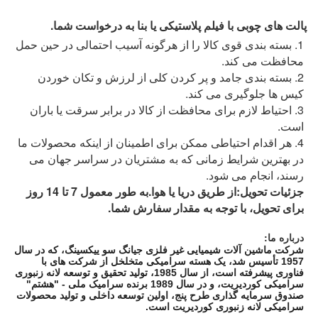
پالت های چوبی با فیلم پلاستیکی یا بنا به درخواست شما.
1. بسته بندی قوی کالا را از هرگونه آسیب احتمالی در حین حمل
محافظت می کند.
2. بسته بندی جامد و پر کردن کلی از لرزش و تکان خوردن
کیس ها جلوگیری می کند.
3. احتیاط لازم برای محافظت از کالا در برابر سرقت یا باران
است.
4. هر اقدام احتیاطی ممکن برای اطمینان از اینکه محصولات ما
در بهترین شرایط زمانی که به مشتریان در سراسر جهان می
رسند، انجام می شود.
جزئیات تحویل:
از طریق دریا یا هوا.به طور معمول 7 تا 14 روز
برای تحویل، با توجه به مقدار سفارش شما.
درباره ما:
شرکت ماشین آلات شیمیایی غیر فلزی جیانگ سو ییکسینگ، که در سال
1957 تأسیس شد، یک هسته سرامیکی متخلخل از شرکت های با
فناوری پیشرفته است، از سال 1985، تولید تحقیق و توسعه لانه زنبوری
سرامیکی کوردیریت، و در سال 1989 برنده سرامیک ملی - "هشتم"
صندوق سرمایه گذاری طرح پنج، اولین توسعه داخلی و تولید محصولات
سرامیکی لانه زنبوری کوردیریت است.