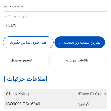
5 work days
شرایط پرداخت:
T/T, L/C
بهترین قیمت رو بدست بیار
هم اکنون تماس بگیرید
اطلاعات جزئیات
توضیح محصول
اطلاعات جزئیات
China.Yixing
Place Of Origin:
گواهی:
ISO9001 TS/16949