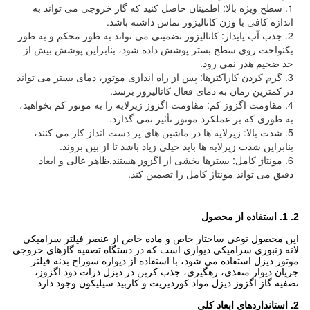
1. سطح ویژه بالا: اطمینان حاصل کنید که گاز خروجی می تواند به
اندازه کافی با وزن کاتالیزور تماس داشته باشد.
2. جذب آب پایدار: کاتالیزور تضمینی می تواند به طور محکم و به طور
یکنواخت روی سطح بستر پوشش داده شود، بنابراین پوشش بیش از
حد ضخیم هدر نمی رود.
3. گرم کردن کاراکترها: پس از راه اندازی موتور، دمای بستر می تواند
در کمترین زمان به دمای فعال کاتالیزور برسد.
4. مقاومت اگزوز کم: مقاومت اگزوز زیرلایه را به موتور کم بخواهید،
به طوری که بر عملکرد موتور تأثیر نمی گذارد.
5. شدت بالا: زیرلایه ها در ماشین های پر دست انداز کار می کنند،
بنابراین شدت زیرلایه ها باید خیلی زیاد باشد تا از بین بروند.
6. مونتاژ کامل: بسترها بخشی از اگزوز هستند.ظاهر عالی و ابعاد
دقیق می تواند مونتاژ کامل را تضمین کند.
2. 1. استفاده از محصول
این محصول نوعی ساختار خاص و ماده خاص از عنصر فیلتر سرامیکی
لانه زنبوری سرامیکی دیواری است که در دستگاه تصفیه گازهای خروجی
موتور دیزل استفاده می شود، با استفاده از دیواره سوراخ بدنه فیلتر
جریان دیوار منفذی، رهگیری، جذب کربن در دیزل ذرات دود اگزوز،
تصفیه گاز اگزوز دیزل.مواد کوردیریت و کاربید سیلیکون وجود دارد.
2. استانداردهای ابعاد کلی