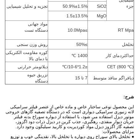
شیمیایی
جزء
SiO2
50.9%±1.5%
تجزیه و تحلیل شیمیایی
1.5±13.5%
MgO
مواد جهانی
RT Mpa
≥10.0Mpa
دستگاه تست
تخلخل
≥50%
روش وزن سنجی
کوره مقاومت الکتریکی
حداکثردمای کار
1400 ℃
با دمای بالا
CET (800 ℃)
≤1.2*10-6/℃
دیلاتومتر حرارتی
تزریق جیوه
دیافراگم منافذ متوسط
7 تا 15
دستگاه
شرح:
این محصول نوعی ساختار خاص و ماده خاص از عنصر فیلتر سرامیکی
لانه زنبوری سرامیکی دیواری است که در دستگاه تصفیه گازهای خروجی
موتور دیزل استفاده می شود، با استفاده از دیواره سوراخ بدنه فیلتر
جریان دیوار منفذی، رهگیری، جذب کربن در دیزل ذرات دود اگزوز،
تصفیه گاز اگزوز دیزل.مواد کوردیریت و کاربید سیلیکون وجود دارد.
مزایای محصولات:
● تخلخل بالای سوراخ روی دیواره با تخلخل بالا، نقدینگی خوب و توزیع