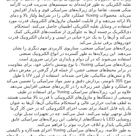
نقلیه الکتریکی به طور فزاینده‌ای به سیستم‌های مدیریت قدرت کارآمد
متکی هستند، تقاضا برای زیرلایه‌های سرامیکی قوی و پایدار افزایش
می‌یابد. محصولات Yuxing عملکرد عالی را در شرایط ولتاژ بالا و دمای
بالا ارائه می‌دهند و از قابلیت اطمینان ماژول‌های الکترونیک قدرت مورد
استفاده در وسایل نقلیه الکتریکی اطمینان حاصل می‌کنند. استحکام
دی‌الکتریک برجسته آن‌ها به جلوگیری از شکست‌های الکتریکی کمک
می‌کند و آن‌ها را به یک جزء حیاتی در ایمنی و راندمان الکترونیک قدرت
خودروهای برقی تبدیل می‌کند.
زیرلایه‌های سرامیکی صنعتی، سناریوی کاربردی مهم دیگری را نشان
می‌دهند. این زیرلایه‌ها به طور گسترده در انواع الکترونیک صنعتی
استفاده می‌شوند که در آن دوام و پایداری حرارتی ضروری است.
زیرلایه‌های سرامیکی Yuxing، با نوع پوشش داخلی خود، برای مقاومت
در برابر محیط‌های صنعتی خشن، از جمله قرار گرفتن در معرض دمای
بالا و تنش‌های مکانیکی، طراحی شده‌اند. استفاده از لیزر UV با طول
موج 355 نانومتر، پردازش دقیق و تمیز مواد سرامیکی را تضمین می‌کند
و عملکرد و طول عمر زیرلایه را در کاربردهای صنعتی افزایش می‌دهد.
علاوه بر این، زیرلایه‌های سرامیکی Yuxing برای استفاده در طیف
وسیعی از دستگاه‌ها و ماژول‌های الکترونیکی با قدرت بالا مناسب هستند.
به لطف هدایت حرارتی عالی و استحکام مکانیکی آن‌ها، آن‌ها به عنوان
یک پایه قابل اعتماد برای نصب اجزای الکترونیکی که در حین کار گرما
قابل توجهی تولید می‌کنند، عمل می‌کنند. چه در تجهیزات تبدیل توان،
روشنایی LED یا دستگاه‌های ارتباطی، این زیرلایه‌های سرامیکی عایق
الکتریکی پایدار و اتلاف حرارت موثر را فراهم می‌کنند.
به طور خلاصه، زیرلایه‌های سرامیکی Yuxing اجزای همه‌کاره و باکیفیتی
هستند که برای زیرلایه‌های الکترونیک قدرت خودروهای برقی، زیرلایه‌های