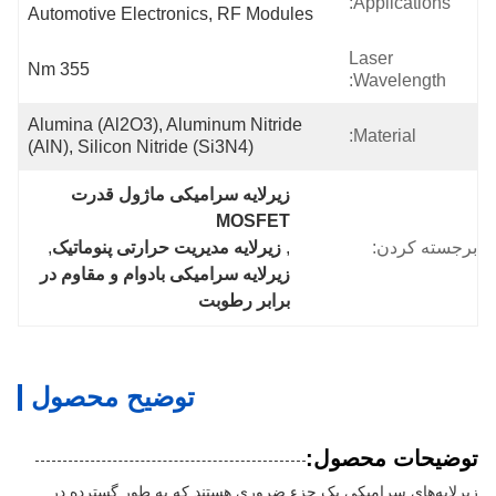
Applications:
Automotive Electronics, RF Modules
Laser
355 Nm
Wavelength:
Alumina (Al2O3), Aluminum Nitride 
Material:
(AlN), Silicon Nitride (Si3N4)
زیرلایه سرامیکی ماژول قدرت 
MOSFET
برجسته کردن:
, 
زیرلایه مدیریت حرارتی پنوماتیک
, 
زیرلایه سرامیکی بادوام و مقاوم در 
برابر رطوبت
توضیح محصول
توضیحات محصول:
زیرلایه‌های سرامیکی یک جزء ضروری هستند که به طور گسترده در