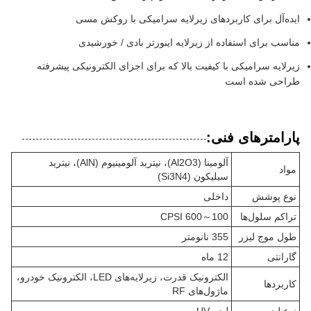
ایده‌آل برای کاربردهای زیرلایه سرامیکی با روکش مسی
مناسب برای استفاده از زیرلایه اینورتر بادی / خورشیدی
زیرلایه سرامیکی با کیفیت بالا که برای اجزای الکترونیکی پیشرفته
طراحی شده است
پارامترهای فنی:
آلومینا (Al2O3)، نیترید آلومینیوم (AlN)، نیترید
مواد
سیلیکون (Si3N4)
نوع پوشش
داخلی
تراکم سلول‌ها
100～600 CPSI
طول موج لیزر
355 نانومتر
گارانتی
12 ماه
الکترونیک قدرت، زیرلایه‌های LED، الکترونیک خودرو،
کاربردها
ماژول‌های RF