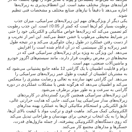
فرآیندهای مونتاژ مختلف مفید است. این انعطاف‌پذیری به زیرلایه‌ها
اجازه می‌دهد تا دقیقاً با نیازهای صنایع مختلف و مشخصات فنی تنظیم
شوند.
یکی دیگر از ویژگی‌های مهم این زیرلایه‌های سرامیکی، میزان جذب
رطوبت بسیار کم آن‌ها است که کمتر از 0.05٪ است. این جذب رطوبت
کم تضمین می‌کند که زیرلایه‌ها خواص مکانیکی و الکتریکی خود را حتی
در شرایط محیطی مرطوب یا خشن حفظ می‌کنند. این امر از تخریب و
از دست رفتن عملکرد در طول زمان جلوگیری می‌کند و در نتیجه طول
عمر زیرلایه و کل سیستمی که در آن ادغام شده است را افزایش
می‌دهد. این ویژگی به ویژه برای زیرلایه‌های سرامیکی فنی که در
محیط‌های در معرض رطوبت قرار دارند، مانند سیستم‌های اگزوز خودرو
و ماشین‌آلات صنعتی، مهم است.
دوام و قابلیت اطمینان با یک گارانتی 12 ماهه جامع پشتیبانی می‌شود که
به مشتریان اطمینان از کیفیت و طول عمر زیرلایه‌های سرامیکی را
می‌دهد. این گارانتی تعهد سازنده به تعالی و رضایت مشتری را منعکس
می‌کند و اطمینان می‌دهد که هرگونه نقص یا مشکلات عملکردی در دوره
گارانتی به سرعت و به طور موثر برطرف می‌شود.
این زیرلایه‌های سرامیکی همچنین کاربرد گسترده‌ای در کاربردهای
زیرلایه‌های مدار سرامیکی پیدا می‌کنند، جایی که هدایت حرارتی عالی،
عایق الکتریکی و استحکام مکانیکی آن‌ها به عملکرد بهینه مدارهای
الکترونیکی کمک می‌کند. ماهیت قوی و ترکیب مواد با کیفیت بالای آن‌ها،
آن‌ها را به یک انتخاب ترجیحی برای مهندسان و طراحانی تبدیل می‌کند
که روی دستگاه‌های الکترونیکی پیشرفته، از جمله ماژول‌های قدرت،
حسگرها و مدارهای مجتمع کار می‌کنند.