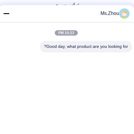
تماس سریع
Ms.Zhou
تلفن
86-0510-87189500
10:23 PM
ایمیل
Good day, what product are you looking for?
yxhjc@yxhjc.com
آدرس
شهر Dingshu، Yixing شهر، استان جیانگسو
سیاست حفظ حریم خصوصی
|
نقشه سایت
چین کیفیت خوب بسترهای سرامیکی تامین کننده.حق چاپ © 2013-
2026 Jiangsu Province Yixing Nonmetallic Chemical Machinery
Factory Co.,Ltd . همه حقوقرزرو شده است.