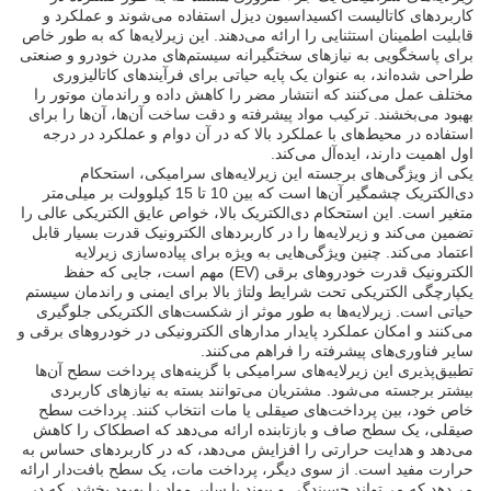
کاربردهای کاتالیست اکسیداسیون دیزل استفاده می‌شوند و عملکرد و
قابلیت اطمینان استثنایی را ارائه می‌دهند. این زیرلایه‌ها که به طور خاص
برای پاسخگویی به نیازهای سختگیرانه سیستم‌های مدرن خودرو و صنعتی
طراحی شده‌اند، به عنوان یک پایه حیاتی برای فرآیندهای کاتالیزوری
مختلف عمل می‌کنند که انتشار مضر را کاهش داده و راندمان موتور را
بهبود می‌بخشند. ترکیب مواد پیشرفته و دقت ساخت آن‌ها، آن‌ها را برای
استفاده در محیط‌های با عملکرد بالا که در آن دوام و عملکرد در درجه
اول اهمیت دارند، ایده‌آل می‌کند.
یکی از ویژگی‌های برجسته این زیرلایه‌های سرامیکی، استحکام
دی‌الکتریک چشمگیر آن‌ها است که بین 10 تا 15 کیلوولت بر میلی‌متر
متغیر است. این استحکام دی‌الکتریک بالا، خواص عایق الکتریکی عالی را
تضمین می‌کند و زیرلایه‌ها را در کاربردهای الکترونیک قدرت بسیار قابل
اعتماد می‌کند. چنین ویژگی‌هایی به ویژه برای پیاده‌سازی زیرلایه
الکترونیک قدرت خودروهای برقی (EV) مهم است، جایی که حفظ
یکپارچگی الکتریکی تحت شرایط ولتاژ بالا برای ایمنی و راندمان سیستم
حیاتی است. زیرلایه‌ها به طور موثر از شکست‌های الکتریکی جلوگیری
می‌کنند و امکان عملکرد پایدار مدارهای الکترونیکی در خودروهای برقی و
سایر فناوری‌های پیشرفته را فراهم می‌کنند.
تطبیق‌پذیری این زیرلایه‌های سرامیکی با گزینه‌های پرداخت سطح آن‌ها
بیشتر برجسته می‌شود. مشتریان می‌توانند بسته به نیازهای کاربردی
خاص خود، بین پرداخت‌های صیقلی یا مات انتخاب کنند. پرداخت سطح
صیقلی، یک سطح صاف و بازتابنده ارائه می‌دهد که اصطکاک را کاهش
می‌دهد و هدایت حرارتی را افزایش می‌دهد، که در کاربردهای حساس به
حرارت مفید است. از سوی دیگر، پرداخت مات، یک سطح بافت‌دار ارائه
می‌دهد که می‌تواند چسبندگی و پیوند با سایر مواد را بهبود بخشد، که در