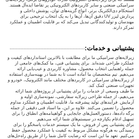
سرامیکی صنعتی و سایر کاربردهای الکترونیکی پر تقاضا ایده‌آل هستند.
استحکام دی‌الکتریک برتر، انواع گزینه‌های توان، پوشش داخلی و
پردازش لیزر UV دقیق آن‌ها، آن‌ها را به یک انتخاب ترجیحی برای
مهندسان و تولیدکنندگانی تبدیل می‌کند که بر قابلیت اطمینان و عملکرد
تمرکز دارند.
پشتیبانی و خدمات:
زیرلایه‌های سرامیکی ما برای مطابقت با بالاترین استانداردهای کیفیت و
عملکرد طراحی شده‌اند. برای پشتیبانی فنی، ما کمک‌های جامعی از
جمله راهنمایی انتخاب محصول، مشاوره کاربردی و عیب‌یابی ارائه
می‌دهیم. تیم متخصصان ما آماده است تا به شما در بهینه‌سازی استفاده
از زیرلایه‌های سرامیکی در کاربردهای مختلف مانند الکترونیک، خودرو و
تجهیزات صنعتی کمک کند.
ما طیف وسیعی از خدمات را برای پشتیبانی از پروژه‌های شما ارائه
می‌دهیم، از جمله طراحی زیرلایه سفارشی، نمونه‌سازی اولیه و
آزمایش. فرآیندهای تولید پیشرفته ما، قابلیت اطمینان و عملکرد مداوم
محصول را تضمین می‌کنند. علاوه بر این، ما اسناد فنی دقیقی از جمله
برگه داده‌ها، دستورالعمل‌های جابجایی و گواهینامه‌های انطباق را برای
تسهیل ادغام یکپارچه در سیستم‌های شما ارائه می‌دهیم.
برای پشتیبانی پس از فروش، ما یک سیستم خدمات پاسخگو را برای
رسیدگی به هرگونه مشکل مربوط به کیفیت یا عملکرد محصول حفظ
می‌کنیم. تعهد ما این است که رضایت کامل شما را از طریق راه‌حل‌های