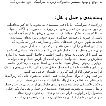
به موقع و بهبود مستمر محصولات زیرلایه سرامیکی خود تضمین کنیم.
بسته‌بندی و حمل و نقل:
زیرلایه‌های سرامیکی ما با دقت بسته‌بندی می‌شوند تا حداکثر محافظت
در حین حمل و نقل تضمین شود. هر زیرلایه به صورت جداگانه با مواد
ضد الکتریسیته ساکن و بالشتک بسته‌بندی می‌شود تا از هرگونه آسیب
ناشی از ضربه یا رطوبت جلوگیری شود. سپس زیرلایه‌های بسته‌بندی
شده به طور ایمن در جعبه‌های محکم و سفارشی قرار می‌گیرند که
پشتیبانی اضافی را ارائه می‌دهند و حرکت را به حداقل می‌رسانند.
برای حمل و نقل، ما از حامل‌های قابل اعتماد با خدمات ردیابی استفاده
می‌کنیم تا از تحویل به موقع و ایمن اطمینان حاصل کنیم. بسته به اندازه
سفارش و مقصد، محموله‌ها ممکن است از طریق حمل و نقل هوایی،
دریایی یا زمینی ارسال شوند. ما همچنین اسناد و برچسب‌گذاری مناسب
را برای مطابقت با مقررات حمل و نقل بین‌المللی ارائه می‌دهیم و از یک
فرآیند ترخیص کالا از گمرک روان اطمینان حاصل می‌کنیم.
مراقبت ویژه‌ای برای سفارشات عمده انجام می‌شود، جایی که زیرلایه‌ها
با لایه‌های محافظ در داخل پالت‌ها انباشته و جدا می‌شوند، سپس با
روکش پلاستیکی پوشانده شده و برای جلوگیری از جابجایی در حین حمل
و نقل، تسمه می‌شوند. شیوه‌های بسته‌بندی و حمل و نقل ما، یکپارچگی
محصول را در اولویت قرار می‌دهد و هدف آن تحویل زیرلایه‌های
سرامیکی در شرایط عالی به مشتریان ما در سراسر جهان است.