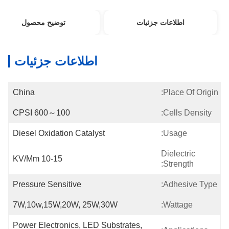
اطلاعات جزئیات
توضیح محصول
اطلاعات جزئیات
China
Place Of Origin:
100～600 CPSI
Cells Density:
Diesel Oxidation Catalyst
Usage:
Dielectric
10-15 KV/mm
Strength:
Pressure Sensitive
Adhesive Type:
7W,10w,15W,20W, 25W,30W
Wattage:
Power Electronics, LED Substrates, 