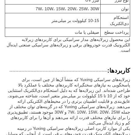
نوع لیزر
لیزر UV
توان
7W، 10W، 15W، 20W، 25W، 30W
استحکام
10-15 کیلوولت بر میلی‌متر
دی‌الکتریک
پرداخت سطح
صیقلی یا مات
این محصول زیرلایه‌های مدار سرامیکی برای کاربردهای زیرلایه
الکترونیک قدرت خودروهای برقی و زیرلایه‌های سرامیکی صنعتی ایده‌آل
است.
کاربردها:
زیرلایه‌های سرامیکی Yuxing که منشأ آن‌ها از چین است، برای
پاسخگویی به نیازهای سختگیرانه کاربردهای مختلف با عملکرد بالا
طراحی شده‌اند. این زیرلایه‌ها که به دلیل استحکام دی‌الکتریک استثنایی
خود که از 10 تا 15 کیلوولت بر میلی‌متر متغیر است، شناخته می‌شوند،
عایق‌بندی و قابلیت اطمینان برتری را در محیط‌های الکتریکی ارائه
می‌دهند. زیرلایه‌های سرامیکی Yuxing که در گزینه‌های توان مختلف از
جمله 7W، 10W، 15W، 20W، 25W و 30W موجود هستند، تطبیق‌پذیری
را برای نیازهای مختلف قدرت ارائه می‌دهند و آن‌ها را برای کاربردهای
کم و زیاد ایده‌آل می‌کنند.
یکی از موارد کاربرد اصلی زیرلایه‌های سرامیکی Yuxing در زمینه
زیرلایه‌های الکترونیک قدرت خودروهای برقی است. از آنجایی که وسایل