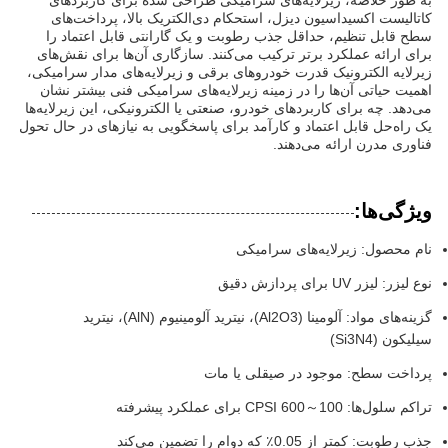
به طور خلاصه، زیرلایه‌های سرامیکی طراحی شده برای کاربردهای
کاتالیست اکسیداسیون دیزل، استحکام دی‌الکتریک بالا، پرداخت‌های
سطح قابل تنظیم، حداقل جذب رطوبت و یک گارانتی قابل اعتماد را
برای ارائه عملکرد برتر ترکیب می‌کنند. سازگاری آن‌ها برای نقش‌های
زیرلایه الکترونیک قدرت خودروهای برقی و زیرلایه‌های مدار سرامیکی،
اهمیت حیاتی آن‌ها را در زمینه زیرلایه‌های سرامیکی فنی بیشتر نشان
می‌دهد. چه برای کاربردهای خودرو، صنعتی یا الکترونیکی، این زیرلایه‌ها
یک راه‌حل قابل اعتماد و کارآمد برای پاسخگویی به نیازهای در حال تحول
فناوری مدرن ارائه می‌دهند.
ویژگی‌ها:
نام محصول: زیرلایه‌های سرامیکی
نوع لیزر: لیزر UV برای پردازش دقیق
گزینه‌های مواد: آلومینا (Al2O3)، نیترید آلومینیوم (AlN)، نیترید
سیلیکون (Si3N4)
پرداخت سطح: موجود در صیقلی یا مات
تراکم سلول‌ها: 100～600 CPSI برای عملکرد پیشرفته
جذب رطوبت: کمتر از 0.05٪ که دوام را تضمین می‌کند