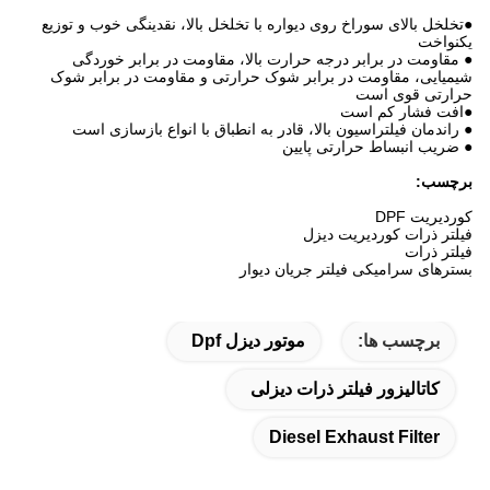
●تخلخل بالای سوراخ روی دیواره با تخلخل بالا، نقدینگی خوب و توزیع
یکنواخت
● مقاومت در برابر درجه حرارت بالا، مقاومت در برابر خوردگی
شیمیایی، مقاومت در برابر شوک حرارتی و مقاومت در برابر شوک
حرارتی قوی است
●افت فشار کم است
● راندمان فیلتراسیون بالا، قادر به انطباق با انواع بازسازی است
● ضریب انبساط حرارتی پایین
برچسب:
کوردیریت DPF
فیلتر ذرات کوردیریت دیزل
فیلتر ذرات
بسترهای سرامیکی فیلتر جریان دیوار
برچسب ها:
موتور دیزل Dpf
کاتالیزور فیلتر ذرات دیزلی
Diesel Exhaust Filter