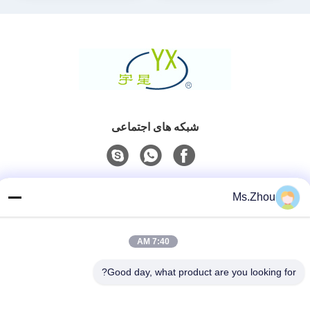
شبکه های اجتماعی
تماس سریع
Ms.Zhou
تلفن
86-0510-87189500
7:40 AM
ایمیل
Good day, what product are you looking for?
yxhjc@yxhjc.com
آدرس