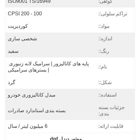
گواهی:
ISO9001 TS/16949
تراکم سلولی::
100 - 200 CPSI
مواد::
کوردیریت
اندازه::
شخصی سازی
رنگ::
سفید
پایه های کاتالیزور | سرامیک لانه زنبوری 
نام::
| بسترهای سرامیکی
شکل::
گرد
استفاده::
مبدل کاتالیزوری خودرو
جزئیات بسته
بسته بندی استاندارد صادرات
بندی:
قابلیت ارائه:
6 میلیون لیتر / سال
موتور دیزل dpf
, 