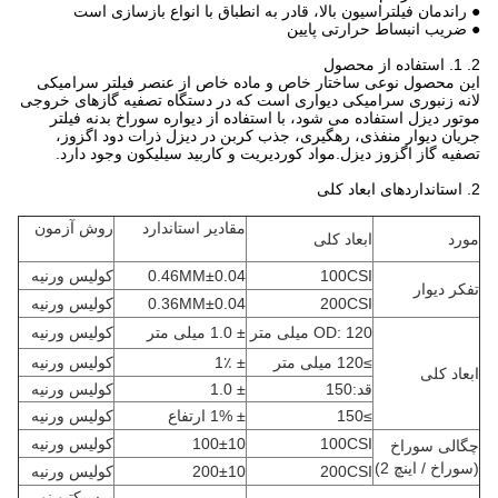
● راندمان فیلتراسیون بالا، قادر به انطباق با انواع بازسازی است
● ضریب انبساط حرارتی پایین
2. 1. استفاده از محصول
این محصول نوعی ساختار خاص و ماده خاص از عنصر فیلتر سرامیکی
لانه زنبوری سرامیکی دیواری است که در دستگاه تصفیه گازهای خروجی
موتور دیزل استفاده می شود، با استفاده از دیواره سوراخ بدنه فیلتر
جریان دیوار منفذی، رهگیری، جذب کربن در دیزل ذرات دود اگزوز،
تصفیه گاز اگزوز دیزل.مواد کوردیریت و کاربید سیلیکون وجود دارد.
2. استانداردهای ابعاد کلی
مقادیر استاندارد
روش آزمون
مورد
ابعاد کلی
100CSI
0.46MM±0.04
کولیس ورنیه
تفکر دیوار
200CSI
0.36MM±0.04
کولیس ورنیه
OD: 120 میلی متر
± 1.0 میلی متر
کولیس ورنیه
≥120 میلی متر
± 1٪
کولیس ورنیه
ابعاد کلی
قد:150
± 1.0
کولیس ورنیه
≥150
± 1% ارتفاع
کولیس ورنیه
100CSI
100±10
کولیس ورنیه
چگالی سوراخ
(سوراخ / اینچ 2)
200CSI
200±10
کولیس ورنیه
پرسپکتیو نور