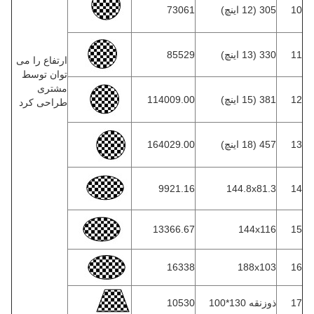
10
305 (12 اینچ)
73061
11
330 (13 اینچ)
85529
ارتفاع را می
توان توسط
مشتری
12
381 (15 اینچ)
114009.00
طراحی کرد
13
457 (18 اینچ)
164029.00
9921.16
144.8x81.3
14
13366.67
144x116
15
16338
188x103
16
17
ذوزنقه 130*100
10530