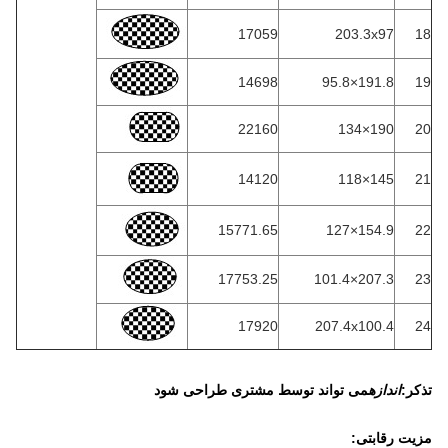
17059
203.3x97
18
14698
191.8×95.8
19
22160
190×134
20
14120
145×118
21
15771.65
154.9×127
22
17753.25
207.3×101.4
23
17920
207.4x100.4
24
تذکر:
اندازه
می تواند توسط مشتری طراحی شود
مزیت رقابتی: