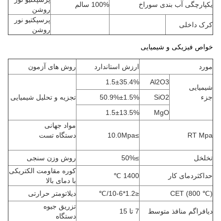
یکپارچگی آب بندی سوراخ
100% سالم
روشن
پرسپکتیو نور
کرک داخلی
روشن
خواص فیزیکی و شیمیایی
مورد
ارزش استاندارد
روش های آزمون
1.5±35.4%
Al2O3
شیمیایی
جزء
SiO2
50.9%±1.5%
تجزیه و تحلیل شیمیایی
1.5±13.5%
MgO
مواد جهانی
RT Mpa
≥10.0Mpa
دستگاه تست
تخلخل
≥50%
روش وزن سنجی
کوره مقاومت الکتریکی
حداکثردمای کار
1400 ℃
با دمای بالا
CET (800 ℃)
≤1.2*10-6/℃
دیلاتومتر حرارتی
تزریق جیوه
دیافراگم منافذ متوسط
7 تا 15
دستگاه