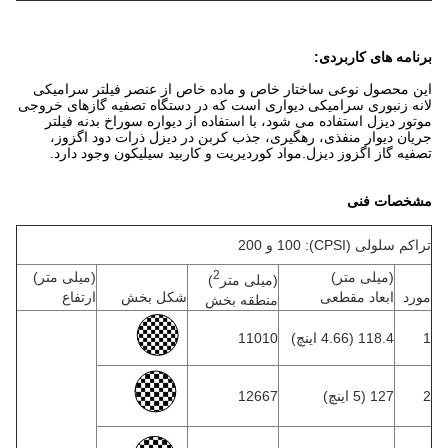
برنامه های کاربردی:
این محصول نوعی ساختار خاص و ماده خاص از عنصر فیلتر سرامیکی
لانه زنبوری سرامیکی دیواری است که در دستگاه تصفیه گازهای خروجی
موتور دیزل استفاده می شود، با استفاده از دیواره سوراخ بدنه فیلتر
جریان دیوار منفذی، رهگیری، جذب کربن در دیزل ذرات دود اگزوز،
تصفیه گاز اگزوز دیزل.مواد کوردیریت و کاربید سیلیکون وجود دارد.
مشخصات فنی
تراکم سلولی (CPSI): 100 و 200
2
(میلی متر)
(میلی متر)
(میلی متر
)
مورد
ابعاد مقطعی
شکل بخش
ارتفاع
منطقه بخش
1
118.4 (4.66 اینچ)
11010
2
127 (5 اینچ)
12667