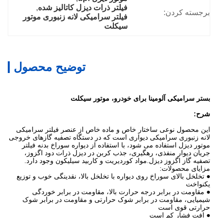
فیلتر ذرات دیزل کاتالیز شده
, 
برجسته کردن:
فیلتر سرامیکی لانه زنبوری موتور 
سیکلت
توضیح محصول
بستر سرامیکی آلومینا برای خودرو، موتور سیکلت
شرح:
این محصول نوعی ساختار خاص و ماده خاص از عنصر فیلتر سرامیکی
لانه زنبوری سرامیکی دیواری است که در دستگاه تصفیه گازهای خروجی
موتور دیزل استفاده می شود، با استفاده از دیواره سوراخ بدنه فیلتر
جریان دیوار منفذی، رهگیری، جذب کربن در دیزل ذرات دود اگزوز،
تصفیه گاز اگزوز دیزل.مواد کوردیریت و کاربید سیلیکون وجود دارد.
مزایای محصولات:
● تخلخل بالای سوراخ روی دیواره با تخلخل بالا، نقدینگی خوب و توزیع
یکنواخت
● مقاومت در برابر درجه حرارت بالا، مقاومت در برابر خوردگی
شیمیایی، مقاومت در برابر شوک حرارتی و مقاومت در برابر شوک
حرارتی قوی است
● افت فشار کم است