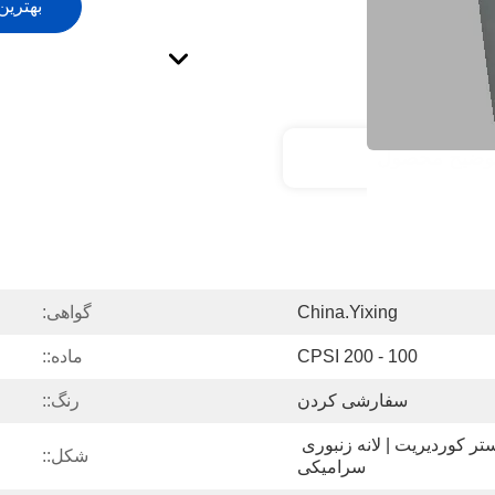
بهترین
وضیح محصول
China.Yixing
گواهی:
100 - 200 CPSI
ماده::
سفارشی کردن
رنگ::
بسترهای کاتالیزور | بستر کوردیریت | لانه زنبوری 
شکل::
سرامیکی