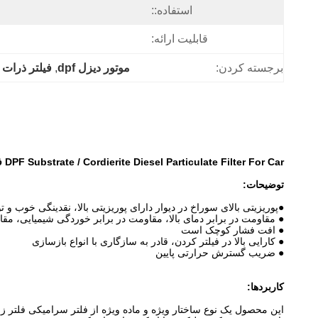
استفاده::
قابلیت ارائه:
برجسته کردن:
موتور دیزل dpf
, 
فیلتر ذرات 
DPF Substrate / Cordierite Diesel Particulate Filter For Car فیلتر ذرات دیزل برای ماشین
توضیحات:
●پوریزیتی بالای سوراخ در دیوار دارای پوریزیتی بالا، نقدینگی خوب و ت
● مقاومت در برابر دمای بالا، مقاومت در برابر خوردگی شیمیایی، 
● افت فشار کوچک است
● کارایی بالا در فیلتر کردن، قادر به سازگاری با انواع بازسازی
● ضریب گسترش حرارتی پایین
کاربردها:
این محصول یک نوع ساختار ویژه و ماده ویژه از فلتر سرامیکی فلتر زن