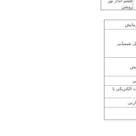
چشم انداز نور
روشن
مایش
ل شیمیایی
یش
ی
 الکتریکی با
ارتی