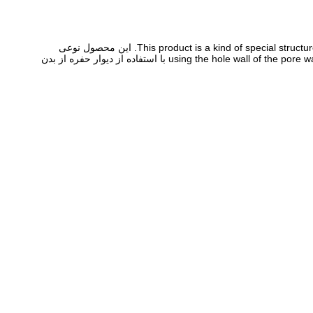
This product is a kind of special structure and special material of wall flow ceramic honeycomb ceramic filter element, used in the diesel engine exhaust gas purification device. این محصول نوعی
ساختار خاص و مواد خاص فلتر سرامیکی عسل آمیزی است که در دستگاه تصفیه گازهای گلخانه ای موتور دیزل استفاده می شود.using the hole wall of the pore wall flow filter body با استفاده از دیوار حفره از بدن