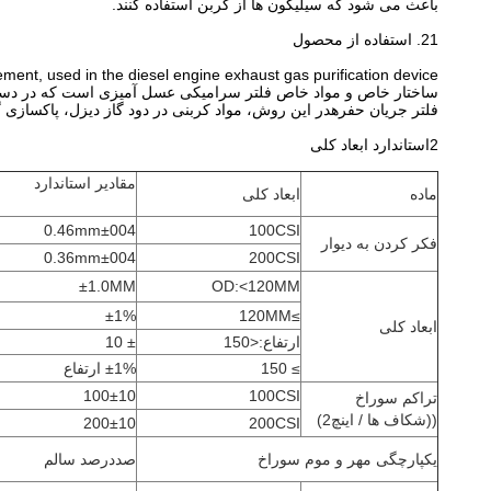
باعث می شود که سیلیکون ها از کربن استفاده کنند.
21. استفاده از محصول
فلتر جریان حفرهدر این روش، مواد کربنی در دود گاز دیزل، پاکسازی گ
2استاندارد ابعاد کلی
مقادیر استاندارد
ماده
ابعاد کلی
0.46mm±004
100CSI
فکر کردن به دیوار
0.36mm±004
200CSI
±1.0MM
OD:<120MM
±1%
≥120MM
ابعاد کلی
ارتفاع:<150
± 10
≥ 150
±1% ارتفاع
100±10
100CSI
تراکم سوراخ
((شکاف ها / اینچ2)
200±10
200CSI
یکپارچگی مهر و موم سوراخ
صددرصد سالم