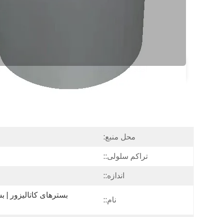
اطلاعات جزئیات
ت
محل منبع:
تراکم سلولی::
اندازه::
نام::