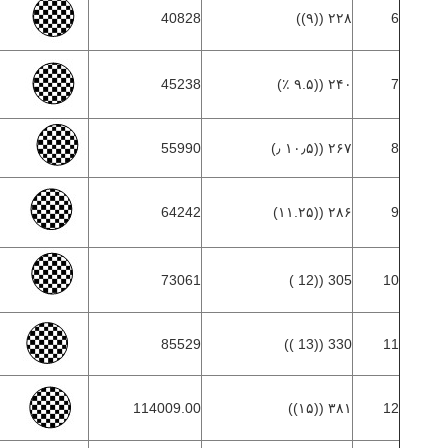
40828
۲۲۸ ((۹))
6
45238
۲۴۰ ((۹.۵ ٪)
7
55990
۲۶۷ ((۱۰٫۵ ٫)
8
64242
۲۸۶ ((۱۱.۲۵)
9
73061
305 ((12 ‬)
10
85529
330 ((13 ))
11
114009.00
۳۸۱ ((۱۵))
12