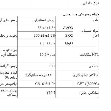
ترک داخلی
خواص فیزیکی و شیمیایی
ماده
ارزش استاندارد
روش های آز
35.4٪±1.5٪
Al2O3
مواد شیمیایی
اجزا
SiO2
500.9%±1.5%
تجزیه و تحلی
13.5±1.5٪
MgO
مواد جهانی
NT1 مگابایت
≥10.0Mpa
دستگاه آزما
خشکی
≥50٪
روش گرانش
کوره مقاومت
حداکثر دمای کاری
۱۲۰۰ درجه سانتیگراد
دمای بالا
CET ((800°C)
≤1.2*10-6/°C
دیلاتومتر حر
تزریق جیوه
میانگین حفره
7 ¥10
دستگاه