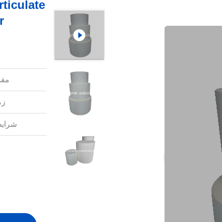
ticulate
Filter
مقد
زم
شرایط