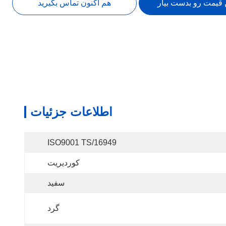
 قیمت رو بدست بیار
هم اکنون تماس بگیرید
اطلاعات جزئیات
ISO9001 TS/16949
کوردیریت
سفید
گرد