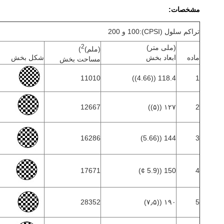
مشخصات:
تراکم سلول (CPSI):100 و 200
2
(ملی متر)
(ملم)
)
ماده
ابعاد بخش
شکل بخش
مساحت بخش
11010
118.4 ((4.66))
1
12667
۱۲۷ ((۵))
2
16286
144 ((5.66)
3
17671
150 ((5.9 ¢)
4
28352
۱۹۰ ((۷٫۵)
5